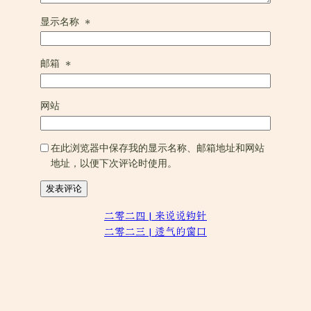
显示名称
*
邮箱
*
网站
在此浏览器中保存我的显示名称、邮箱地址和网站
地址，以便下次评论时使用。
二零二四 | 来说说钩针
二零二三 | 透气的窗口