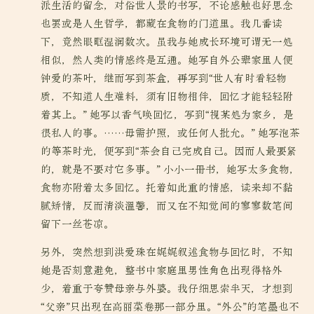
派生活的留念，对俗世人景的书写，不论感触也好思念
也罢或是人生哲学，都藏在食物的门道里。我几番读
下，竟然眼眶湿润数次。虽我与她成长环境可谓无一处
相似，然人类的情感终是互通。她写自外公辈家里人便
钟爱的茶叶，继而写到茶盒，再写到“世人有时看轻物
质，不知道人生难料，须有旧物相伴，回忆才能轻轻附
着其上。” 她写以香气唤回忆，写到“视某处为家乡，是
很私人的事。……毋需护照，或任何人批允。” 她写泡茶
的等茶时光，便写到“茶会自己完成自己。因而人最要紧
的，就是不要对它多事。” 小小一册书，她写太多食物，
食物亦附着太多回忆。托着如此重的情感，读来却不黏
腻矫情，反而清淡温馨，而又在不知觉间的寥寥数笔间
留下一丝苍凉。
另外，突然想到洪爱珠在娓娓叙述食物与回忆时，不知
她是否刻意避免，整书中家庭里男性角色出现得格外
少，着重于夸赞母亲与外婆。我仔细思索半天，才想到
“父亲”只出现在高丽菜卷那一部分里。“外公”的笔墨也不