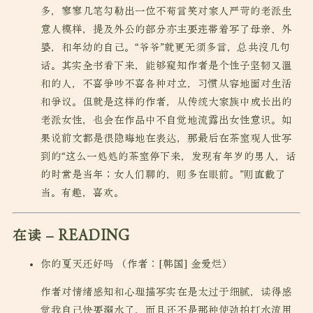
多，寥寥几笔勾勒出一位不苟言笑对家人严苛的老派生
意人模样，提及外公的部分亦主要连带着写了母亲、外
婆，和年幼的自己。“爷爷”就更无须多言，总共没几句
话。其实全书看下来，能够窥知作者是个性子坚韧又温
和的人，不喜争吵不喜各种对立，习惯从容地面对生活
和争议。但就是这样的作者，从传统大家族中成长出的
老派女性，也会在作品中不自觉地流露出女性意识。如
果说前文都是很隐晦地在表达，那最后在茶室观人世写
到的“这么一处处的茶室停下来，发现有年岁的男人，话
的时常是当年；女人们聊的，则多在眼前。”则直截了
当。有趣，喜欢。
在读 – READING
你的夏天还好吗 （作者：[韩国] 金爱烂）
作者对情绪感知和心理描写实在是太过于细腻，读得感
觉我自己快要溺水了，而且还不是那种使劲拍打水流用