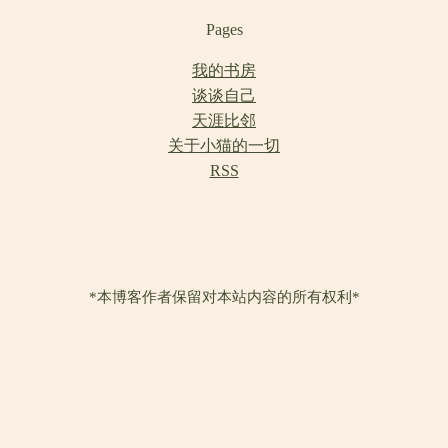
Pages
我的书房
谈谈自己
天涯比邻
关于小猫的一切
RSS
*本博客作者保留对本站内容的所有权利*
一支咏叹调
| Proudly powered by
WordPress