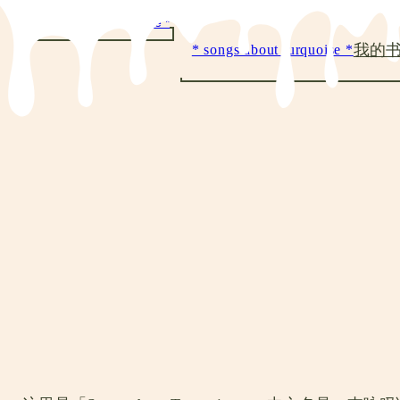
跳
至
我的
* songs about turquoise *
内
容