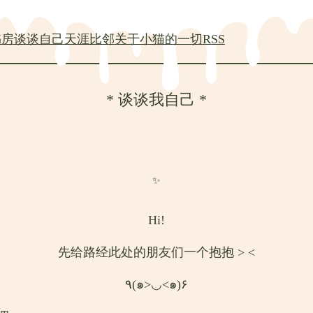
书房
谈谈自己
天涯比邻
关于小猫的一切
RSS
* 谈谈我自己 *
✨
Hi!
先给路经此处的朋友们一个抱抱 > <
٩(๑>◡<๑)۶