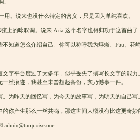
叹调。
e 借来一用。说来也没什么特定的含义，只是因为单纯喜欢。
的咏叹调。说来 Aria 这个名字也得归功于这首曲子 h
知道怎么介绍自己。你可以称呼我为蜉蝣、Fuu、花崎、
在短文字平台度过了太多年，似乎丢失了撰写长文字的能
无一丝痕迹，我甚至未曾想起备份，实乃憾事一件。
写。为昨天的回忆写，为今天的故事写，为明天的自己写
中的你产生那么一丝共鸣，那这世间大概没有比这更奇妙
@turquoise.one