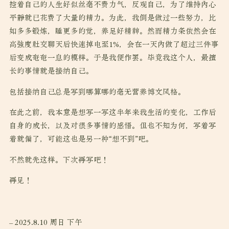
控着自己的人生好似丝毫不费力气，反观自己，为了维持内心
平静就已花费了大量的精力。为此，我倒是做过一些努力，比
如多多锻炼，睡更多的觉，养足好精神。然而精力条依然会在
高强度社交聊天后快速掉电至1%，会在一天内做了超过三件事
后变成奄奄一息的模样。于是我便作罢。毕竟我这个人，最擅
长的事情就是接纳自己。
包括接纳自己总是写到哪算哪的毫无营养博文风格。
在此之前，我本意是想写一写这半年来我生活的变化，工作后
自身的成长，以及对很多事情的感悟。但也不知为何，写着写
着就偏了，可能这也是另一种“想不到”吧。
不然就先这样。下次再写吧！
再见！
– 2025.8.10 周日 下午