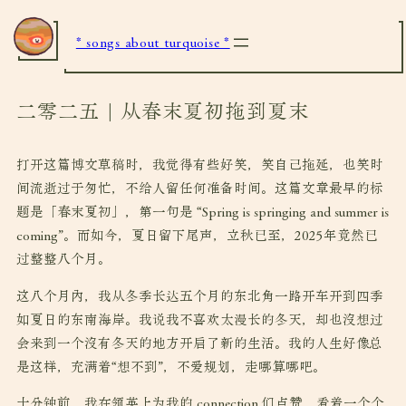
* songs about turquoise *
二零二五 | 从春末夏初拖到夏末
打开这篇博文草稿时，我觉得有些好笑，笑自己拖延，也笑时
间流逝过于匆忙，不给人留任何准备时间。这篇文章最早的标
题是「春末夏初」，第一句是 “Spring is springing and summer is
coming”。而如今，夏日留下尾声，立秋已至，2025年竟然已
过整整八个月。
这八个月内，我从冬季长达五个月的东北角一路开车开到四季
如夏日的东南海岸。我说我不喜欢太漫长的冬天，却也没想过
会来到一个没有冬天的地方开启了新的生活。我的人生好像总
是这样，充满着“想不到”，不爱规划，走哪算哪吧。
十分钟前，我在领英上为我的 connection 们点赞，看着一个个