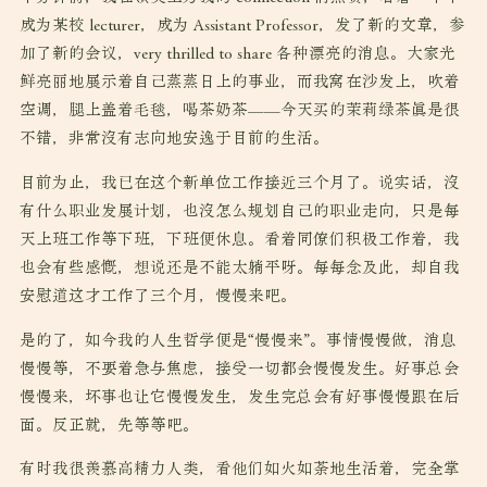
成为某校 lecturer，成为 Assistant Professor，发了新的文章，参
加了新的会议，very thrilled to share 各种漂亮的消息。大家光
鲜亮丽地展示着自己蒸蒸日上的事业，而我窝在沙发上，吹着
空调，腿上盖着毛毯，喝茶奶茶——今天买的茉莉绿茶真是很
不错，非常没有志向地安逸于目前的生活。
目前为止，我已在这个新单位工作接近三个月了。说实话，没
有什么职业发展计划，也没怎么规划自己的职业走向，只是每
天上班工作等下班，下班便休息。看着同僚们积极工作着，我
也会有些感慨，想说还是不能太躺平呀。每每念及此，却自我
安慰道这才工作了三个月，慢慢来吧。
是的了，如今我的人生哲学便是“慢慢来”。事情慢慢做，消息
慢慢等，不要着急与焦虑，接受一切都会慢慢发生。好事总会
慢慢来，坏事也让它慢慢发生，发生完总会有好事慢慢跟在后
面。反正就，先等等吧。
有时我很羡慕高精力人类，看他们如火如荼地生活着，完全掌