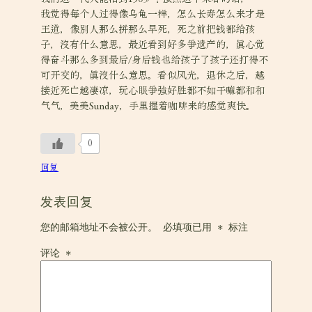
我觉得每个人过得像乌龟一样，怎么长寿怎么来才是
王道，像别人那么拼那么早死，死之前把钱都给孩
子，没有什么意思，最近看到好多争遗产的，真心觉
得奋斗那么多到最后/身后钱也给孩子了孩子还打得不
可开交的，真没什么意思。看似风光，退休之后，越
接近死亡越凄凉，玩心眼争强好胜都不如干嘛都和和
气气，美美Sunday，手里握着咖啡来的感觉爽快。
0
回复
发表回复
您的邮箱地址不会被公开。
必填项已用
*
标注
评论
*