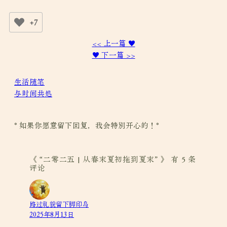
+7
<< 上一篇 ♥
♥ 下一篇 >>
生活随笔
与时间共处
* 如果你愿意留下回复，我会特别开心的！*
《 “二零二五 | 从春末夏初拖到夏末” 》 有 5 条
评论
路过礼貌留下脚印岛
2025年8月13日